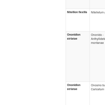
Nitellion flexilis
Nitelletum 
Ononidion
Ononido -
striatae
Anthyllide
montanae
Ononidion
Onosmo bu
striatae
Caricetum 