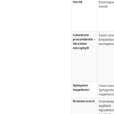
horridi
Echinospa
horridi
Loiseleurio
Carici curv
procumbentis –
Empetretu
Vaccinion
hermaphrod
microphylli
Sphagnion
Carici fusc
magellanici
Sphagnet
magellanic
Bromion erecti
Chamaespa
sagittalis -
Agrostietu