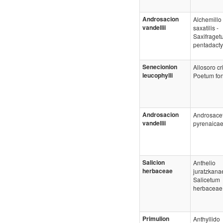
Androsacion
Alchemillo
vandellii
saxatilis -
Saxifraget
pentadacty
Senecionion
Allosoro cri
leucophylli
Poetum fon
Androsacion
Androsace
vandellii
pyrenaica
Salicion
Anthelio
herbaceae
juratzkana
Salicetum
herbaceae
Primulion
Anthyllido