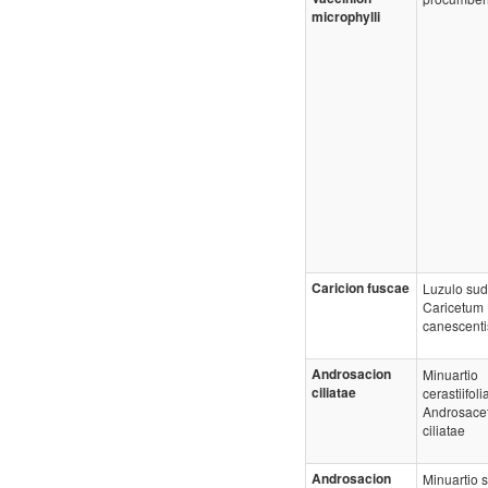
microphylli
Caricion fuscae
Luzulo sud
Caricetum
canescenti
Androsacion
Minuartio
ciliatae
cerastiifoli
Androsace
ciliatae
Androsacion
Minuartio 