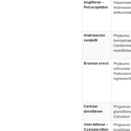
longiflorae –
hispanicae
Petrocoptidion
Androsace
willkommi
Androsacion
Phyteumo
vandellii
hemisphaer
Cardamin
resedifolia
Bromion erecti
Phyteumo
orbicularis 
Festucetu
nigrescent
Caricion
Pinguiculo
davallianae
grandiflora
Caricetum 
Violo biflorae –
Pinguiculo
Cystopteridion
longifoliae 