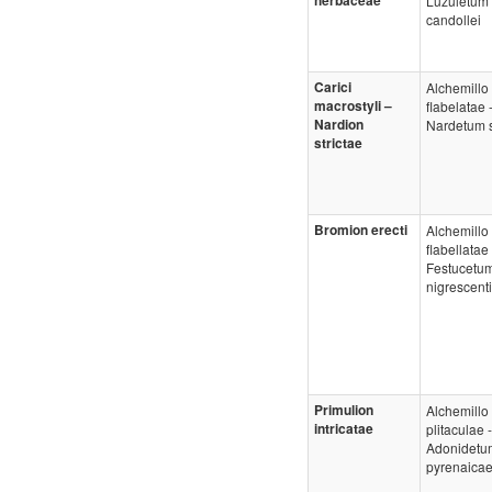
herbaceae
Luzuletum
candollei
Carici
Alchemillo
macrostyli –
flabelatae 
Nardion
Nardetum s
strictae
Bromion erecti
Alchemillo
flabellatae 
Festucetu
nigrescent
Primulion
Alchemillo
intricatae
plitaculae -
Adonidetu
pyrenaica