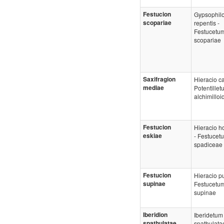
Festucion
Gypsophil
scopariae
repentis -
Festucetu
scopariae
Saxifragion
Hieracio ca
mediae
Potentille
alchimilloi
Festucion
Hieracio h
eskiae
- Festucet
spadiceae
Festucion
Hieracio pu
supinae
Festucetu
supinae
Iberidion
Iberidetum
spathulatae
spathulata