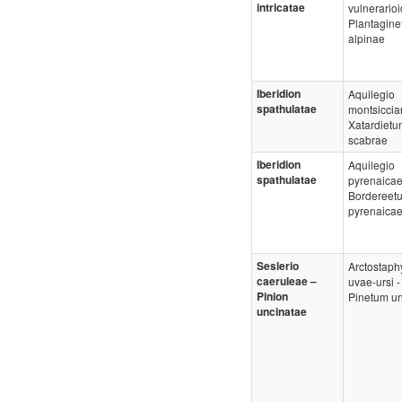
intricatae
vulnerarioi
Plantagin
alpinae
Iberidion
Aquilegio
spathulatae
montsiccia
Xatardietu
scabrae
Iberidion
Aquilegio
spathulatae
pyrenaicae
Bordereet
pyrenaica
Seslerio
Arctostaph
caeruleae –
uvae-ursi -
Pinion
Pinetum un
uncinatae