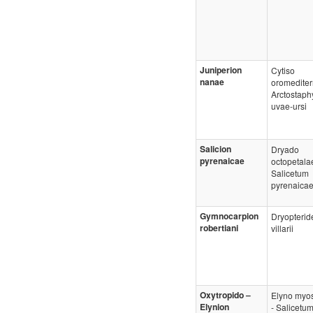
Juniperion
Cytiso
nanae
oromediter
Arctostaph
uvae-ursi
Salicion
Dryado
pyrenaicae
octopetala
Salicetum
pyrenaica
Gymnocarpion
Dryopterid
robertiani
villarii
Oxytropido –
Elyno myos
Elynion
- Salicetu