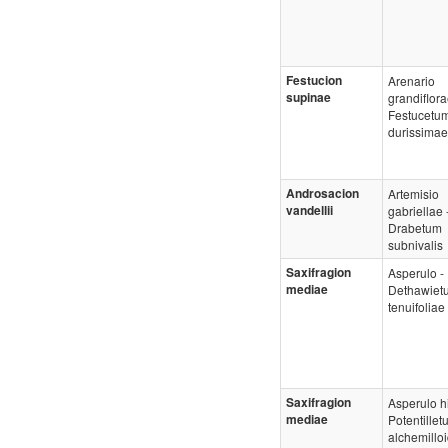
Festucion
Arenario
supinae
grandiflora
Festucetu
durissimae
Androsacion
Artemisio
vandellii
gabriellae 
Drabetum
subnivalis
Saxifragion
Asperulo -
mediae
Dethawiet
tenuifoliae
Saxifragion
Asperulo hi
mediae
Potentille
alchemilloi