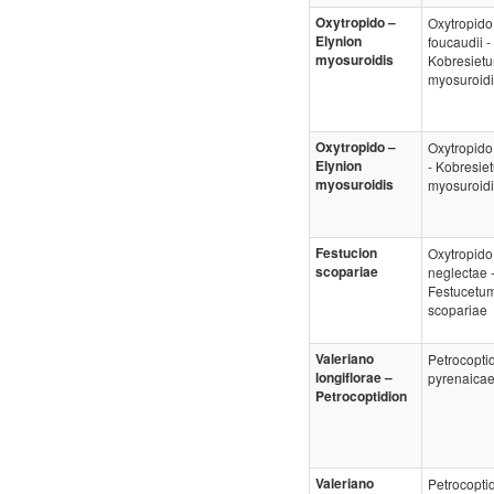
Oxytropido –
Oxytropido
Elynion
foucaudii -
myosuroidis
Kobresiet
myosuroidi
Oxytropido –
Oxytropido 
Elynion
- Kobresie
myosuroidis
myosuroidi
Festucion
Oxytropido
scopariae
neglectae 
Festucetu
scopariae
Valeriano
Petrocopti
longiflorae –
pyrenaica
Petrocoptidion
Valeriano
Petrocopti