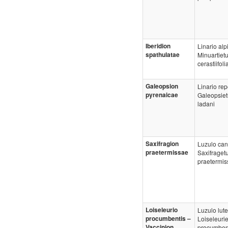
Iberidion
Linario alp
spathulatae
Minuartiet
cerastiifoli
Galeopsion
Linario rep
pyrenaicae
Galeopsie
ladani
Saxifragion
Luzulo cand
praetermissae
Saxifraget
praetermis
Loiseleurio
Luzulo lute
procumbentis –
Loiseleuri
Vaccinion
procumben