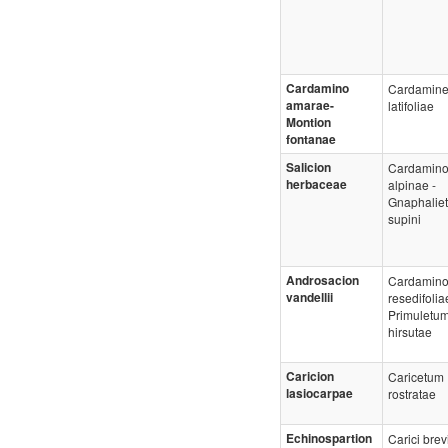
Cardamino
Cardamin
amarae-
latifoliae
Montion
fontanae
Salicion
Cardamin
herbaceae
alpinae -
Gnaphalie
supini
Androsacion
Cardamin
vandellii
resedifolia
Primuletu
hirsutae
Caricion
Caricetum
lasiocarpae
rostratae
Echinospartion
Carici brevi