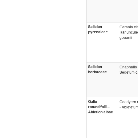
Salicion
Geranio cin
pyrenaicae
Ranuncule
gouanii
Salicion
Gnaphalio 
herbaceae
Sedetum ca
Galio
Goodyero r
rotundifolii –
- Abietetu
Abietion albae