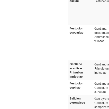
eskiae
Festucetum
Festucion
Gentiana
scopariae
occidentali
Androsace
villosae
Gentiano
Gentiano a
acaulis –
Primuletu
Primulion
intricatae
intricatae
Festucion
Gentiano a
supinae
Caricetum
curvulae
Salicion
Geo pyrena
pyrenaicae
Caricetum
sempervire