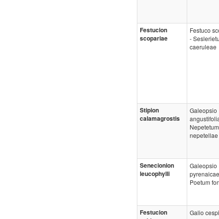
Festucion
Festuco sc
scopariae
- Seslerie
caeruleae
Stipion
Galeopsio
calamagrostis
angustifoli
Nepetetum
nepetellae
Senecionion
Galeopsio
leucophylli
pyrenaicae
Poetum fon
Festucion
Galio cespi