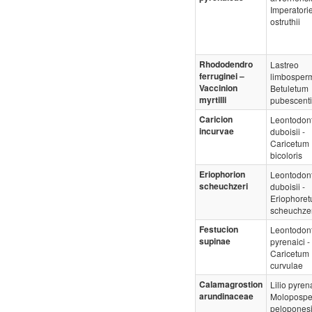
Imperatori
ostruthii
Rhododendro
Lastreo
ferruginei –
limbosper
Vaccinion
Betuletum
myrtilli
pubescenti
Caricion
Leontodon
incurvae
duboisii -
Caricetum
bicoloris
Eriophorion
Leontodon
scheuchzeri
duboisii -
Eriophore
scheuchzer
Festucion
Leontodon
supinae
pyrenaici -
Caricetum
curvulae
Calamagrostion
Lilio pyrena
arundinaceae
Moloposp
peloponesi