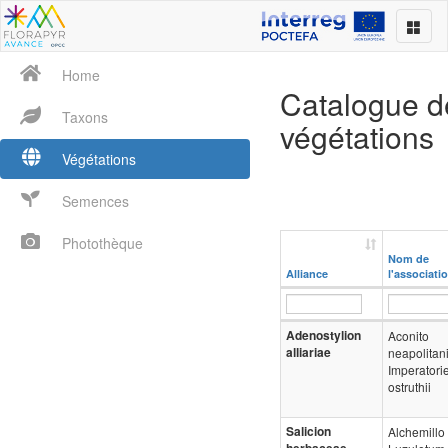
Home
Catalogue d
Taxons
végétations
Végétations
Semences
Photothèque
Nom de
Alliance
l'associati
Adenostylion
Aconito
alliariae
neapolitani
Imperatori
ostruthii
Salicion
Alchemillo 