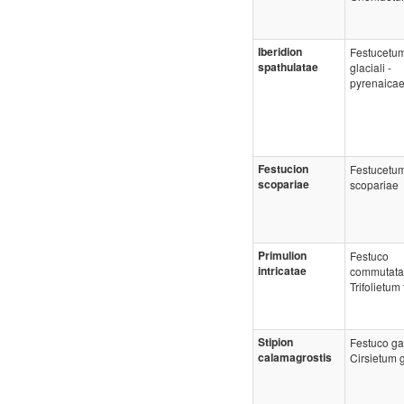
Iberidion
Festucetu
spathulatae
glaciali -
pyrenaica
Festucion
Festucetu
scopariae
scopariae
Primulion
Festuco
intricatae
commutata
Trifolietum 
Stipion
Festuco gau
calamagrostis
Cirsietum g