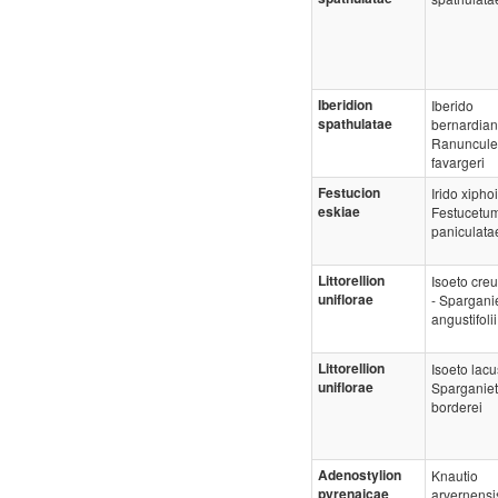
Iberidion
Iberido
spathulatae
bernardian
Ranuncule
favargeri
Festucion
Irido xiphoi
eskiae
Festucetu
paniculata
Littorellion
Isoeto cre
uniflorae
- Spargani
angustifolii
Littorellion
Isoeto lacus
uniflorae
Sparganie
borderei
Adenostylion
Knautio
pyrenaicae
arvernensi