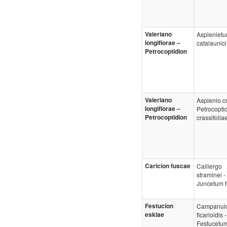
Valeriano
Aspleniet
longiflorae –
catalaunici
Petrocoptidion
Valeriano
Asplenio csi
longiflorae –
Petrocopti
Petrocoptidion
crassifolia
Caricion fuscae
Calliergo
straminei -
Juncetum fi
Festucion
Campanul
eskiae
ficarioidis -
Festucetum