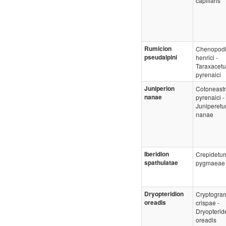
capillaris
Rumicion
Chenopodi
pseudalpini
henrici -
Taraxacet
pyrenaici
Juniperion
Cotoneast
nanae
pyrenaici -
Juniperet
nanae
Iberidion
Crepidetu
spathulatae
pygmaeae
Dryopteridion
Cryptogr
oreadis
crispae -
Dryopterid
oreadis