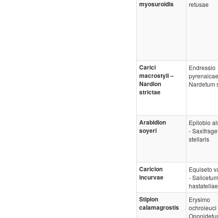
myosuroidis
retusae
Carici
Endressio
macrostyli –
pyrenaicae
Nardion
Nardetum s
strictae
Arabidion
Epilobio als
soyeri
- Saxifrag
stellaris
Caricion
Equiseto va
incurvae
- Salicetu
hastatellae
Stipion
Erysimo
calamagrostis
ochroleuci 
Ononidetum