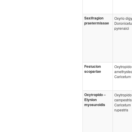
Saxifragion
Oxyrio dig
praetermissae
Doronicet
pyrenaici
Festucion
Oxytropido
scopariae
amethystea
Caricetum 
Oxytropido –
Oxytropido
Elynion
campestris
myosuroidis
Caricetum
rupestris