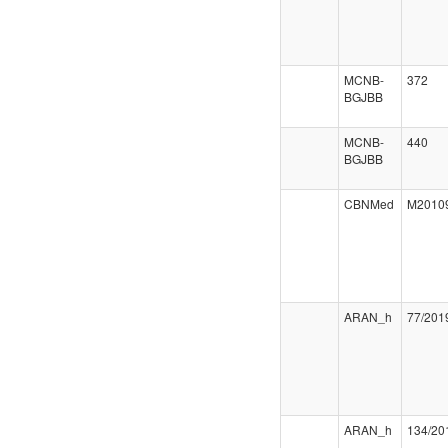
MCNB-
372
BGJBB
MCNB-
440
BGJBB
CBNMed
M2010
ARAN_h
77/201
ARAN_h
134/20