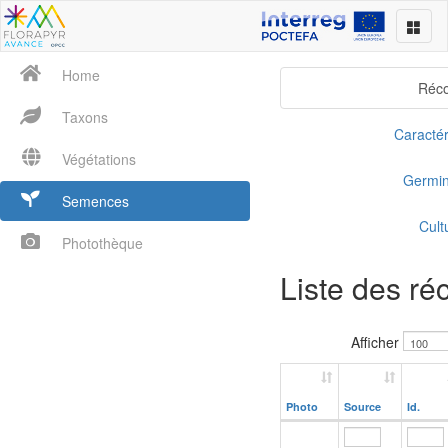
Home
Réco
Taxons
Caractér
Végétations
Germin
Semences
Cult
Photothèque
Liste des ré
Afficher
Photo
Source
Id.