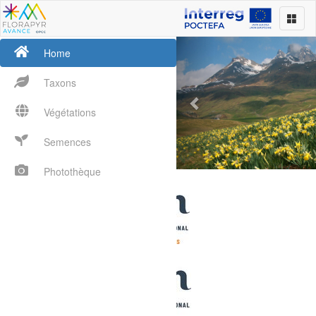
Previous
Home
Taxons
Végétations
Semences
Photothèque
L’Atla
la flor
Pyrén