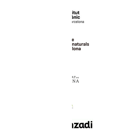
Un programm
coopération
transfrontaliè
cadre de l’Ob
pyrénéen du
changement c