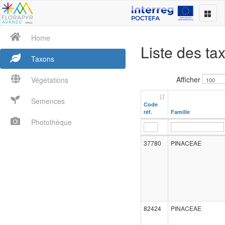
Home
Liste des ta
Taxons
Afficher
Végétations
Semences
Code
réf.
Famille
Photothèque
37780
PINACEAE
82424
PINACEAE